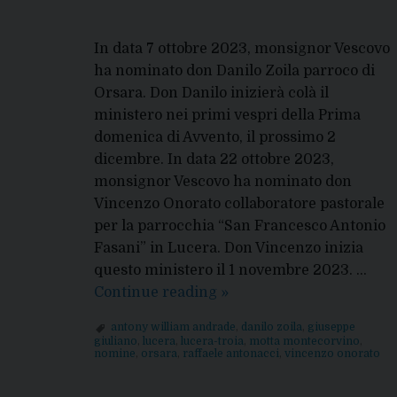
In data 7 ottobre 2023, monsignor Vescovo
ha nominato don Danilo Zoila parroco di
Orsara. Don Danilo inizierà colà il
ministero nei primi vespri della Prima
domenica di Avvento, il prossimo 2
dicembre. In data 22 ottobre 2023,
monsignor Vescovo ha nominato don
Vincenzo Onorato collaboratore pastorale
per la parrocchia “San Francesco Antonio
Fasani” in Lucera. Don Vincenzo inizia
questo ministero il 1 novembre 2023. …
Nomine
Continue reading
»
del
antony william andrade
,
danilo zoila
,
giuseppe
Vescovo
giuliano
,
lucera
,
lucera-troia
,
motta montecorvino
,
nomine
,
orsara
,
raffaele antonacci
,
vincenzo onorato