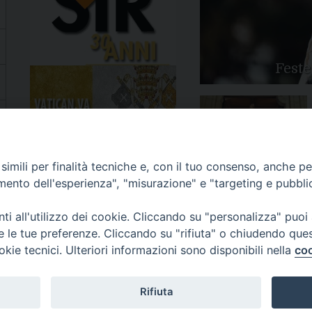
Feste
Apertura Anno Giubilare
imili per finalità tecniche e, con il tuo consenso, anche per 
2025
amento dell'esperienza", "misurazione" e "targeting e pubbli
i all'utilizzo dei cookie. Cliccando su "personalizza" puoi
re le tue preferenze. Cliccando su "rifiuta" o chiudendo que
okie tecnici. Ulteriori informazioni sono disponibili nella
coo
81/520882 - e-mail: info@diocesiluceratroia.it
Rifiuta
escovo@diocesiluceratroia.it
977051