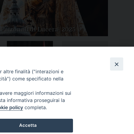
 Patronali di Lucera- 2025
Tutte le gallery
Peregrinatio Mariae in
altre finalità ("interazioni e
Diocesi
cità") come specificato nella
 avere maggiori informazioni sui
sta informativa proseguirai la
kie policy
completa.
Accetta