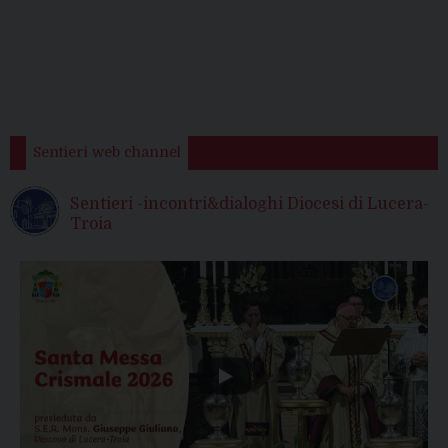
Sentieri web channel
Sentieri -incontri&dialoghi Diocesi di Lucera-
Troia