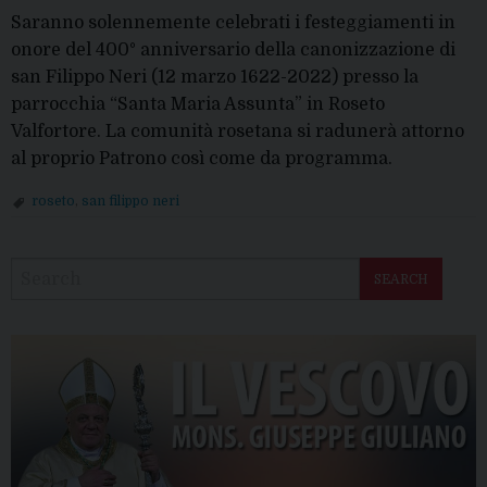
Saranno solennemente celebrati i festeggiamenti in
onore del 400° anniversario della canonizzazione di
san Filippo Neri (12 marzo 1622-2022) presso la
parrocchia “Santa Maria Assunta” in Roseto
Valfortore. La comunità rosetana si radunerà attorno
al proprio Patrono così come da programma.
roseto
,
san filippo neri
P
o
SEARCH
s
t
N
a
v
i
g