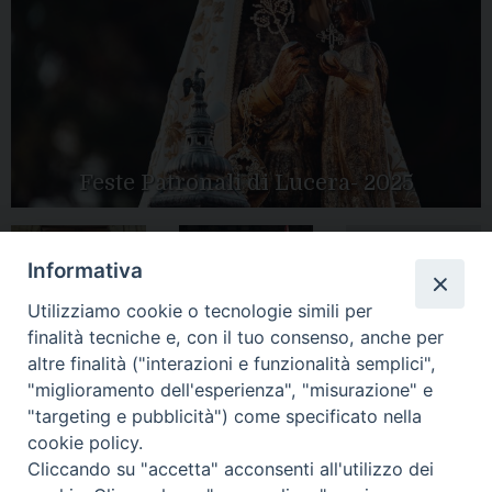
Feste Patronali di Lucera- 2025
Informativa
Tutte le gallery
Peregrinatio
Utilizziamo cookie o tecnologie simili per
Apertura Anno
Mariae in Diocesi
Giubilare 2025
finalità tecniche e, con il tuo consenso, anche per
altre finalità ("interazioni e funzionalità semplici",
"miglioramento dell'esperienza", "misurazione" e
"targeting e pubblicità") come specificato nella
cookie policy.
CONTATTI:
Cliccando su "accetta" acconsenti all'utilizzo dei
LUCERA
: Piazza Duomo, 13 - 71036 Lucera (FG) − tel.
0881/520882 - e-mail: info@diocesiluceratroia.it
Segreteria del