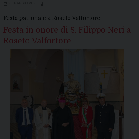
28 MAGGIO 2025
Festa patronale a Roseto Valfortore
Festa in onore di S. Filippo Neri a
Roseto Valfortore