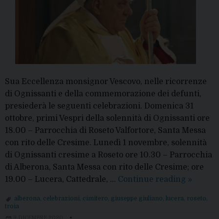
Sua Eccellenza monsignor Vescovo, nelle ricorrenze
di Ognissanti e della commemorazione dei defunti,
presiederà le seguenti celebrazioni. Domenica 31
ottobre, primi Vespri della solennità di Ognissanti ore
18.00 – Parrocchia di Roseto Valfortore, Santa Messa
con rito delle Cresime. Lunedì 1 novembre, solennità
di Ognissanti cresime a Roseto ore 10.30 – Parrocchia
di Alberona, Santa Messa con rito delle Cresime; ore
1-
19.00 – Lucera, Cattedrale, …
Continue reading
»
2
alberona
,
celebrazioni
,
cimitero
,
giuseppe giuliano
,
lucera
,
roseto
,
novemb
troia
2021:
9 DICEMBRE 2020