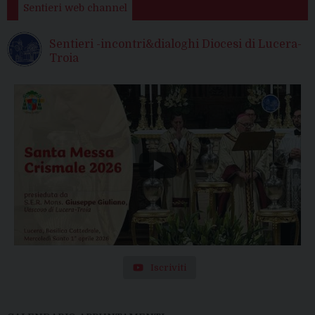
Sentieri web channel
Sentieri -incontri&dialoghi Diocesi di Lucera-
Troia
Iscriviti