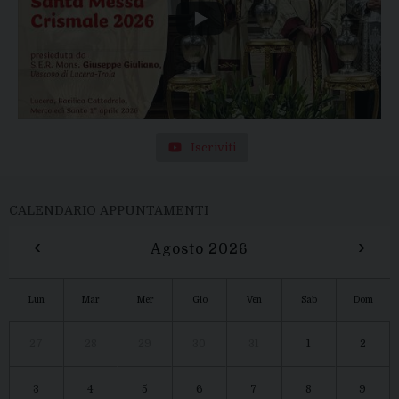
Iscriviti
CALENDARIO APPUNTAMENTI
‹
›
Agosto 2026
Lun
Mar
Mer
Gio
Ven
Sab
Dom
27
28
29
30
31
1
2
3
4
5
6
7
8
9