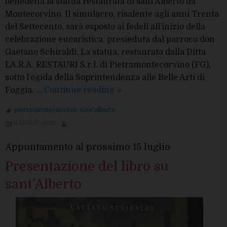
benedetta la statua restaurata di sant’Alberto da
Montecorvino. Il simulacro, risalente agli anni Trenta
del Settecento, sarà esposto ai fedeli all’inizio della
celebrazione eucaristica, presieduta dal parroco don
Gaetano Schiraldi. La statua, restaurata dalla Ditta
LA.R.A. RESTAURI S.r.l. di Pietramontecorvino (FG),
sotto l’egida della Soprintendenza alle Belle Arti di
Restaurata
Foggia, …
Continue reading
»
la
pietramontecorvino
,
sant'alberto
statua
11 LUGLIO 2021
di
sant’Alberto
Appuntamento al prossimo 15 luglio
Presentazione del libro su
sant’Alberto