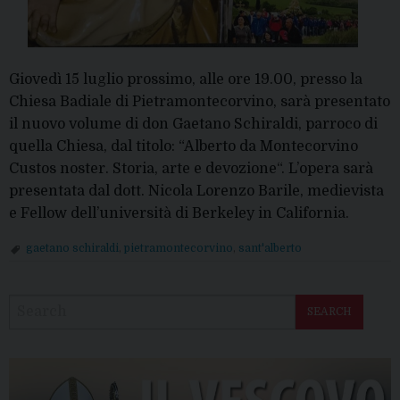
Giovedì 15 luglio prossimo, alle ore 19.00, presso la
Chiesa Badiale di Pietramontecorvino, sarà presentato
il nuovo volume di don Gaetano Schiraldi, parroco di
quella Chiesa, dal titolo: “Alberto da Montecorvino
Custos noster. Storia, arte e devozione“. L’opera sarà
presentata dal dott. Nicola Lorenzo Barile, medievista
e Fellow dell’università di Berkeley in California.
gaetano schiraldi
,
pietramontecorvino
,
sant'alberto
P
o
SEARCH
s
t
N
a