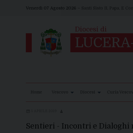
Skip
Venerdì 07 Agosto 2026 –
Santi Sisto II, Papa, E C
to
content
Home
Vescovo
Diocesi
Curia Vescov
5 APRILE 2019
Sentieri - Incontri e Dialoghi 