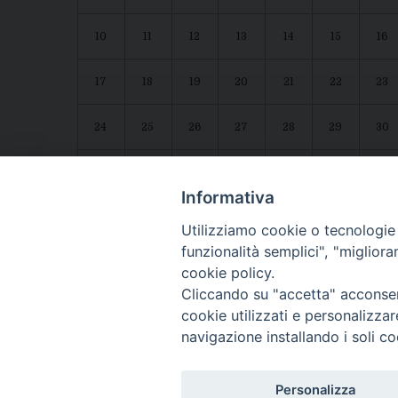
10
11
12
13
14
15
16
17
18
19
20
21
22
23
24
25
26
27
28
29
30
31
1
2
3
4
5
6
Agenda diocesana
Giubileo 2025
Informativa
Utilizziamo cookie o tecnologie s
funzionalità semplici", "miglior
cookie policy.
Cliccando su "accetta" acconsent
cookie utilizzati e personalizza
navigazione installando i soli co
CONTATTI:
LUCERA
: Piazza Duomo, 13 - 71036 Lucera (FG) − tel. 08
Personalizza