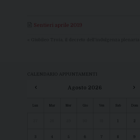
Sentieri aprile 2019
«
Giubileo Troia, il decreto dell’indulgenza plenaria
CALENDARIO APPUNTAMENTI
‹
›
Agosto 2026
Lun
Mar
Mer
Gio
Ven
Sab
Dom
27
28
29
30
31
1
2
3
4
5
6
7
8
9