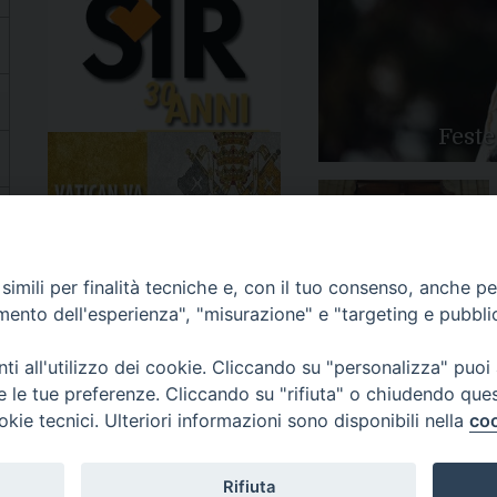
Feste
Apertura Anno Giubilare
imili per finalità tecniche e, con il tuo consenso, anche per 
2025
amento dell'esperienza", "misurazione" e "targeting e pubbli
i all'utilizzo dei cookie. Cliccando su "personalizza" puoi
re le tue preferenze. Cliccando su "rifiuta" o chiudendo que
okie tecnici. Ulteriori informazioni sono disponibili nella
coo
81/520882 - e-mail: info@diocesiluceratroia.it
Rifiuta