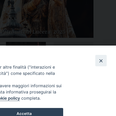
 Patronali di Lucera- 2025
Tutte le gallery
Peregrinatio Mariae in
altre finalità ("interazioni e
Diocesi
cità") come specificato nella
 avere maggiori informazioni sui
sta informativa proseguirai la
kie policy
completa.
Accetta