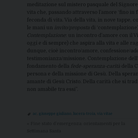
meditazione sul mistero pasquale del Signore. 
vita che, passando attraverso l’amore ‘fino in f
feconda di vita. Via della vita, in nove tappe, c
le mani un
invito/proposta
di ‘contemplazione’,
Contemplazione
: un incontro d’amore con il V
oggi e di sempre) che aspira alla vita e alle r
dunque, cioè incontro/amore, confessione/ad
testimonianza/missione. Contemplazione dell’ev
fondamento della
fede-speranza-carità
della C
persona e della missione di Gesù. Della speran
amante di Gesù Cristo. Della carità che si tra
non amabile tra essi”.
ac
,
giuseppe giuliano
,
lucera-troia
,
via vitae
«
Fine stato d’emergenza: orientamenti per la
Settimana Santa