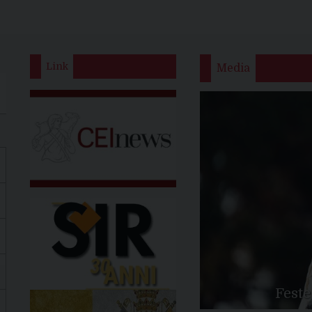
Link
Media
Feste