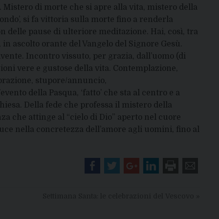
Mistero di morte che si apre alla vita, mistero della
ondo’, si fa vittoria sulla morte fino a renderla
on delle pause di ulteriore meditazione. Hai, così, tra
 in ascolto orante del Vangelo del Signore Gesù.
ivente. Incontro vissuto, per grazia, dall’uomo (di
agioni vere e gustose della vita. Contemplazione,
orazione, stupore/annuncio,
ento della Pasqua, ‘fatto’ che sta al centro e a
hiesa. Della fede che professa il mistero della
za che attinge al “cielo di Dio” aperto nel cuore
duce nella concretezza dell’amore agli uomini, fino al
Settimana Santa: le celebrazioni del Vescovo
»