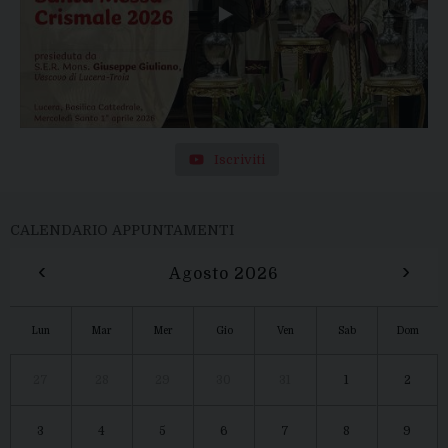
Iscriviti
CALENDARIO APPUNTAMENTI
‹
›
Agosto 2026
Lun
Mar
Mer
Gio
Ven
Sab
Dom
27
28
29
30
31
1
2
3
4
5
6
7
8
9