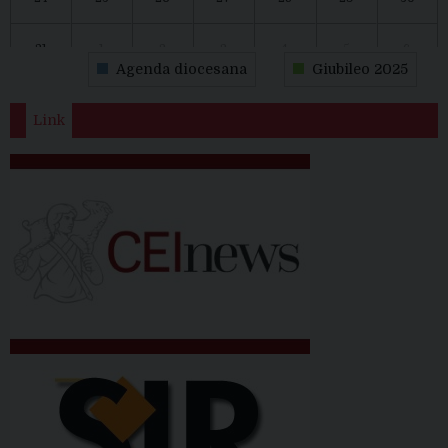
31
1
2
3
4
5
6
Agenda diocesana
Giubileo 2025
Link