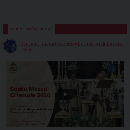
Sentieri web channel
Sentieri -incontri&dialoghi Diocesi di Lucera-
Troia