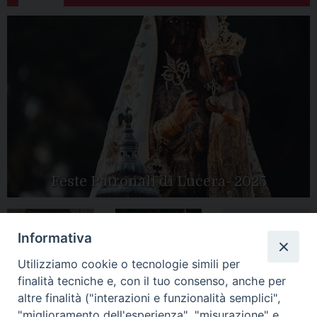
Feste Patronali di Lucera- 2025
Informativa
Tutte le gallery
Peregrinatio
Utilizziamo cookie o tecnologie simili per
Apertura Anno
Mariae in Diocesi
Giubilare 2025
finalità tecniche e, con il tuo consenso, anche per
altre finalità ("interazioni e funzionalità semplici",
"miglioramento dell'esperienza", "misurazione" e