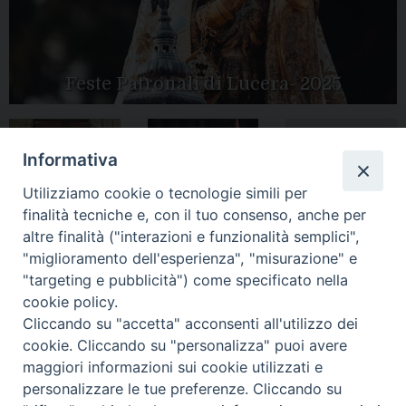
Feste Patronali di Lucera- 2025
Informativa
Tutte le gallery
Peregrinatio
Apertura Anno
Utilizziamo cookie o tecnologie simili per
Mariae in Diocesi
Giubilare 2025
finalità tecniche e, con il tuo consenso, anche per
altre finalità ("interazioni e funzionalità semplici",
"miglioramento dell'esperienza", "misurazione" e
"targeting e pubblicità") come specificato nella
cookie policy.
CONTATTI:
LUCERA
: Piazza Duomo, 13 - 71036 Lucera (FG) − tel.
Cliccando su "accetta" acconsenti all'utilizzo dei
0881/520882 - e-mail: info@diocesiluceratroia.it
Segreteria del
cookie. Cliccando su "personalizza" puoi avere
Vescovo
: tel/fax 0881/522244 - e-mail:
maggiori informazioni sui cookie utilizzati e
vescovo@diocesiluceratroia.it
TROIA
: Piazza Episcopio - 71029 Troia (FG) − tel. 0881/977051
personalizzare le tue preferenze. Cliccando su