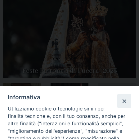
Feste Patronali di Lucera- 2025
Informativa
Tutte le gallery
Peregrinatio
Apertura Anno
Utilizziamo cookie o tecnologie simili per
Mariae in Diocesi
Giubilare 2025
finalità tecniche e, con il tuo consenso, anche per
altre finalità ("interazioni e funzionalità semplici",
"miglioramento dell'esperienza", "misurazione" e
"targeting e pubblicità") come specificato nella