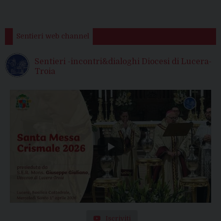
Sentieri web channel
Sentieri -incontri&dialoghi Diocesi di Lucera-
Troia
Iscriviti