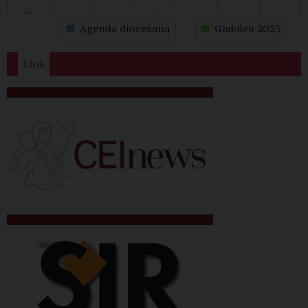
31
1
2
3
4
5
6
Agenda diocesana
Giubileo 2025
Link