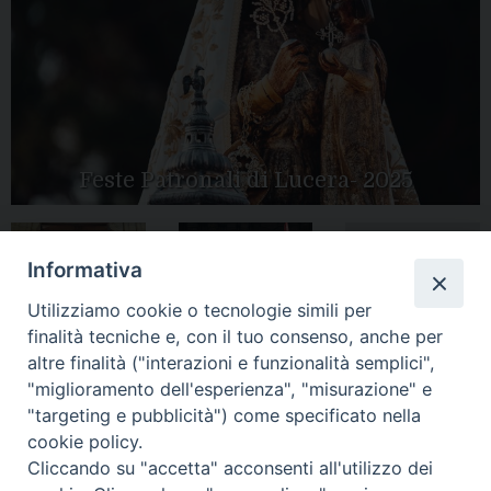
Feste Patronali di Lucera- 2025
Informativa
Tutte le gallery
Peregrinatio
Apertura Anno
Utilizziamo cookie o tecnologie simili per
Mariae in Diocesi
Giubilare 2025
finalità tecniche e, con il tuo consenso, anche per
altre finalità ("interazioni e funzionalità semplici",
"miglioramento dell'esperienza", "misurazione" e
"targeting e pubblicità") come specificato nella
cookie policy.
CONTATTI:
LUCERA
: Piazza Duomo, 13 - 71036 Lucera (FG) − tel.
Cliccando su "accetta" acconsenti all'utilizzo dei
0881/520882 - e-mail: info@diocesiluceratroia.it
Segreteria del