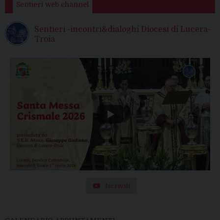
Sentieri web channel
Sentieri -incontri&dialoghi Diocesi di Lucera-
Troia
Iscriviti