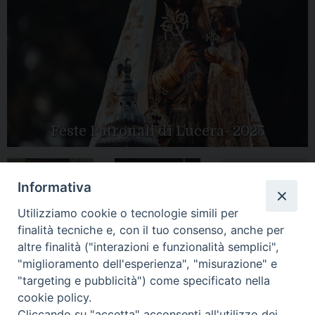
Feste Patronali di Lucera- 2025
Informativa
Tutte le gallery
Peregrinatio
Utilizziamo cookie o tecnologie simili per
Apertura Anno
Mariae in Diocesi
Giubilare 2025
finalità tecniche e, con il tuo consenso, anche per
altre finalità ("interazioni e funzionalità semplici",
"miglioramento dell'esperienza", "misurazione" e
"targeting e pubblicità") come specificato nella
cookie policy.
CONTATTI:
Cliccando su "accetta" acconsenti all'utilizzo dei
LUCERA
: Piazza Duomo, 13 - 71036 Lucera (FG) − tel.