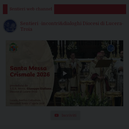
Sentieri web channel
Sentieri -incontri&dialoghi Diocesi di Lucera-
Troia
Iscriviti