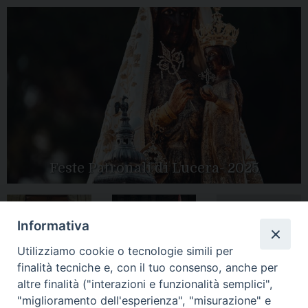
Feste Patronali di Lucera- 2025
Informativa
Tutte le gallery
Peregrinatio
Apertura Anno
Utilizziamo cookie o tecnologie simili per
Mariae in Diocesi
Giubilare 2025
finalità tecniche e, con il tuo consenso, anche per
altre finalità ("interazioni e funzionalità semplici",
"miglioramento dell'esperienza", "misurazione" e