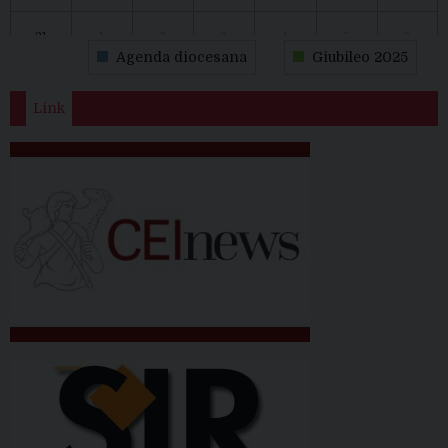
31
1
2
3
4
5
6
Agenda diocesana
Giubileo 2025
Link