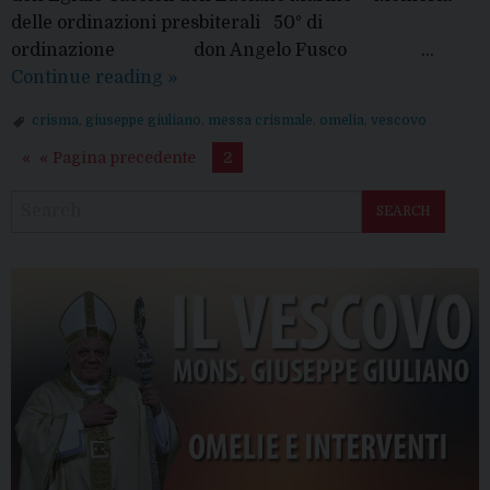
delle ordinazioni presbiterali 50° di
ordinazione don Angelo Fusco …
Omelia
Continue reading
»
S.
crisma
,
giuseppe giuliano
,
messa crismale
,
omelia
,
vescovo
Messa
« Pagina precedente
2
del
Crisma
2019
SEARCH