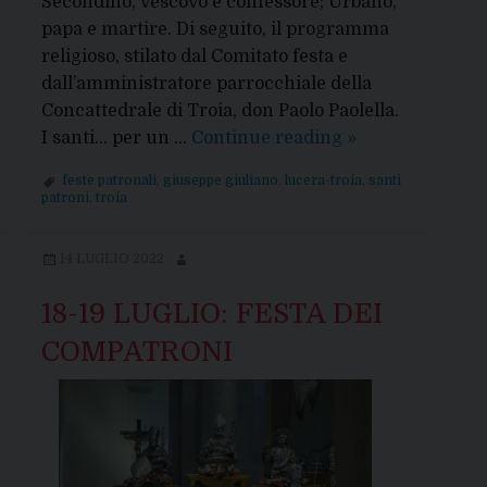
Secondino, vescovo e confessore; Urbano,
papa e martire. Di seguito, il programma
religioso, stilato dal Comitato festa e
dall’amministratore parrocchiale della
Concattedrale di Troia, don Paolo Paolella.
TROIA,
I santi… per un …
Continue reading
»
18-
feste patronali
,
giuseppe giuliano
,
lucera-troia
,
santi
19
patroni
,
troia
LUGLIO
2024:
14 LUGLIO 2022
SOLENNITA’
PER
18-19 LUGLIO: FESTA DEI
I
COMPATRONI
SANTI
COMPATRONI
DELLA
DIOCESI