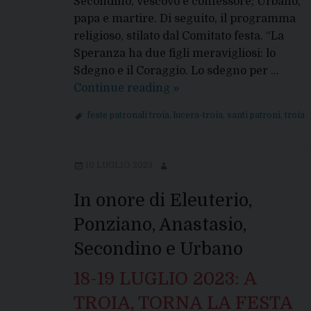
Secondino, vescovo e confessore; Urbano,
papa e martire. Di seguito, il programma
religioso, stilato dal Comitato festa. “La
Speranza ha due figli meravigliosi: lo
Sdegno e il Coraggio. Lo sdegno per …
TROIA,
Continue reading
»
18-
feste patronali troia
,
lucera-troia
,
santi patroni
,
troia
19
LUGLIO
2025:
10 LUGLIO 2023
SOLENNITA’
PER
In onore di Eleuterio,
I
Ponziano, Anastasio,
SANTI
COMPATRONI
Secondino e Urbano
DELLA
18-19 LUGLIO 2023: A
DIOCESI
TROIA, TORNA LA FESTA