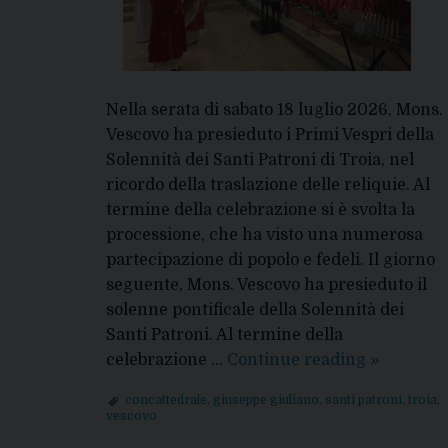
Nella serata di sabato 18 luglio 2026, Mons.
Vescovo ha presieduto i Primi Vespri della
Solennità dei Santi Patroni di Troia, nel
ricordo della traslazione delle reliquie. Al
termine della celebrazione si è svolta la
processione, che ha visto una numerosa
partecipazione di popolo e fedeli. Il giorno
seguente, Mons. Vescovo ha presieduto il
solenne pontificale della Solennità dei
Santi Patroni. Al termine della
Festa
celebrazione …
Continue reading
»
dei
concattedrale
,
giuseppe giuliano
,
santi patroni
,
troia
,
Santi
vescovo
Patroni