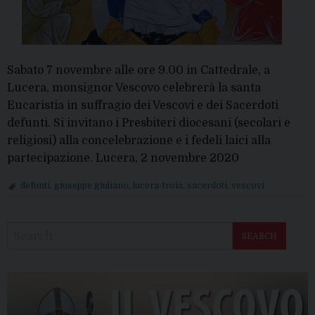
Sabato 7 novembre alle ore 9.00 in Cattedrale, a
Lucera, monsignor Vescovo celebrerà la santa
Eucaristia in suffragio dei Vescovi e dei Sacerdoti
defunti. Si invitano i Presbiteri diocesani (secolari e
religiosi) alla concelebrazione e i fedeli laici alla
partecipazione. Lucera, 2 novembre 2020
defunti
,
giuseppe giuliano
,
lucera-troia
,
sacerdoti
,
vescovi
P
o
SEARCH
s
t
N
a