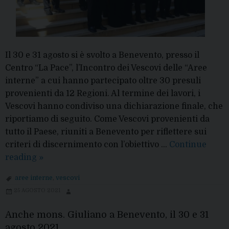
Il 30 e 31 agosto si è svolto a Benevento, presso il
Centro “La Pace”, l’Incontro dei Vescovi delle “Aree
interne” a cui hanno partecipato oltre 30 presuli
provenienti da 12 Regioni. Al termine dei lavori, i
Vescovi hanno condiviso una dichiarazione finale, che
riportiamo di seguito. Come Vescovi provenienti da
tutto il Paese, riuniti a Benevento per riflettere sui
criteri di discernimento con l’obiettivo …
Continue
Vescovi
reading
»
delle
aree interne
,
vescovi
“Aree
25 AGOSTO 2021
interne”:
la
Anche mons. Giuliano a Benevento, il 30 e 31
dichiarazione
agosto 2021