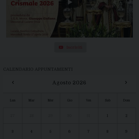
Iscriviti
CALENDARIO APPUNTAMENTI
‹
›
Agosto 2026
Lun
Mar
Mer
Gio
Ven
Sab
Dom
27
28
29
30
31
1
2
3
4
5
6
7
8
9