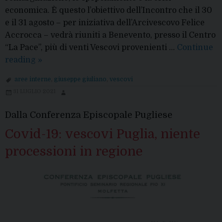
economica. È questo l’obiettivo dell’Incontro che il 30
e il 31 agosto – per iniziativa dell’Arcivescovo Felice
Accrocca – vedrà riuniti a Benevento, presso il Centro
“La Pace”, più di venti Vescovi provenienti …
Continue
Incontro
reading
»
dei
aree interne
,
giuseppe giuliano
,
vescovi
Vescovi
31 LUGLIO 2021
delle
“Aree
Dalla Conferenza Episcopale Pugliese
interne”
Covid-19: vescovi Puglia, niente
processioni in regione