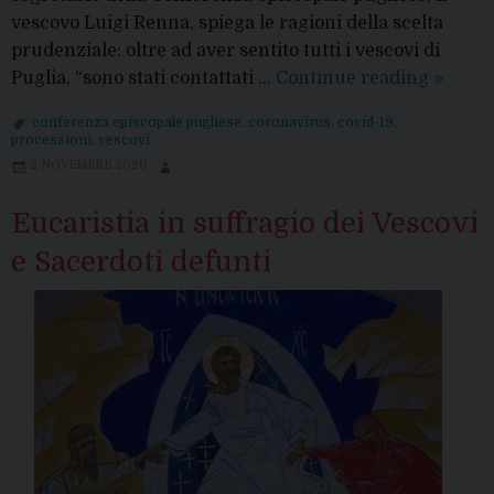
vescovo Luigi Renna, spiega le ragioni della scelta
prudenziale: oltre ad aver sentito tutti i vescovi di
Covid-
Puglia, “sono stati contattati …
Continue reading
»
19:
conferenza episcopale pugliese
,
coronavirus
,
covid-19
,
vescov
processioni
,
vescovi
Puglia,
2 NOVEMBRE 2020
niente
proces
Eucaristia in suffragio dei Vescovi
in
e Sacerdoti defunti
region