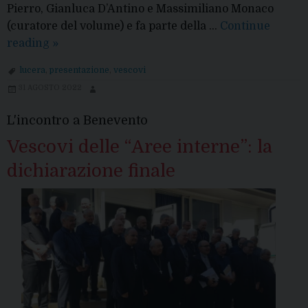
Pierro, Gianluca D’Antino e Massimiliano Monaco
(curatore del volume) e fa parte della …
Continue
Una
reading
»
pubblicazione
lucera
,
presentazione
,
vescovi
sui
31 AGOSTO 2022
vescovi
di
L'incontro a Benevento
Lucera
Vescovi delle “Aree interne”: la
dichiarazione finale