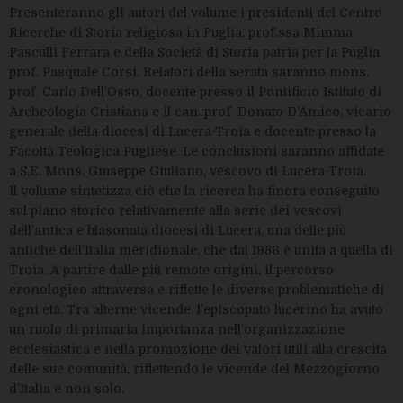
Presenteranno gli autori del volume i presidenti del Centro
Ricerche di Storia religiosa in Puglia, prof.ssa Mimma
Pasculli Ferrara e della Società di Storia patria per la Puglia,
prof. Pasquale Corsi. Relatori della serata saranno mons.
prof. Carlo Dell’Osso, docente presso il Pontificio Istituto di
Archeologia Cristiana e il can. prof. Donato D’Amico, vicario
generale della diocesi di Lucera-Troia e docente presso la
Facoltà Teologica Pugliese. Le conclusioni saranno affidate
a S.E. Mons. Giuseppe Giuliano, vescovo di Lucera-Troia.
Il volume sintetizza ciò che la ricerca ha finora conseguito
sul piano storico relativamente alla serie dei vescovi
dell’antica e blasonata diocesi di Lucera, una delle più
antiche dell’Italia meridionale, che dal 1986 è unita a quella di
Troia. A partire dalle più remote origini, il percorso
cronologico attraversa e riflette le diverse problematiche di
ogni età. Tra alterne vicende, l’episcopato lucerino ha avuto
un ruolo di primaria importanza nell’organizzazione
ecclesiastica e nella promozione dei valori utili alla crescita
delle sue comunità, riflettendo le vicende del Mezzogiorno
d’Italia e non solo.