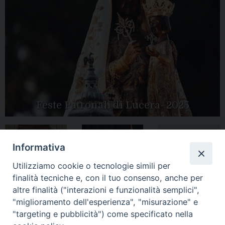
Feste Patronali di Lucera- 2025
Informativa
Tutte le gallery
Peregrinatio
Apertura Anno
Utilizziamo cookie o tecnologie simili per
Mariae in Diocesi
Giubilare 2025
finalità tecniche e, con il tuo consenso, anche per
altre finalità ("interazioni e funzionalità semplici",
"miglioramento dell'esperienza", "misurazione" e
"targeting e pubblicità") come specificato nella