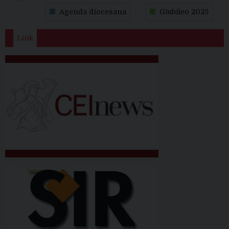
31
1
2
3
4
5
6
Agenda diocesana
Giubileo 2025
Link