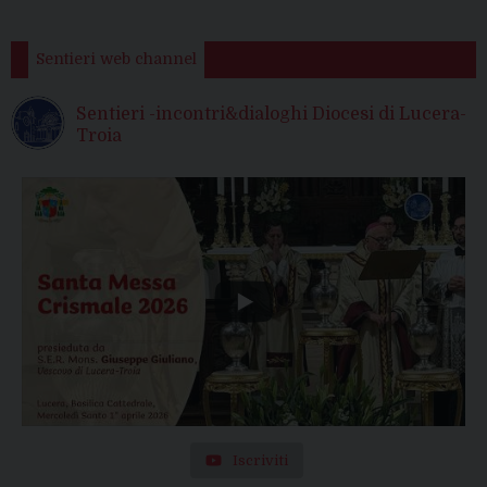
Sentieri web channel
Sentieri -incontri&dialoghi Diocesi di Lucera-
Troia
Iscriviti