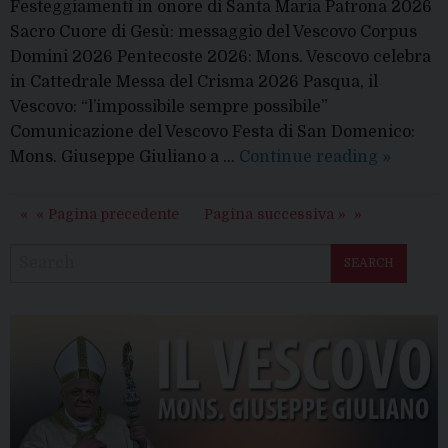
Festeggiamenti in onore di Santa Maria Patrona 2026
Sacro Cuore di Gesù: messaggio del Vescovo Corpus
Domini 2026 Pentecoste 2026: Mons. Vescovo celebra
in Cattedrale Messa del Crisma 2026 Pasqua, il
Vescovo: “l’impossibile sempre possibile”
Comunicazione del Vescovo Festa di San Domenico:
Diocesi
Mons. Giuseppe Giuliano a …
Continue reading
»
di
Lucera-
« Pagina precedente
Pagina successiva »
Troia
SEARCH