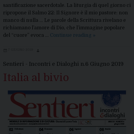
santificazione sacerdotale. La liturgia di quel giorno ci
ripropone il Salmo 22: Il Signore è il mio pastore: non
manco di nulla … Le parole della Scrittura rivelano e
richiamano l’amore di Dio, che l’immagine popolare
Avviso
del “cuore” evoca …
Continue reading
»
per
la
7 GIUGNO 2019
solennità
Sentieri - Incontri e Dialoghi n.6 Giugno 2019
del
sacratissimo
Italia al bivio
Cuore
di
Gesù