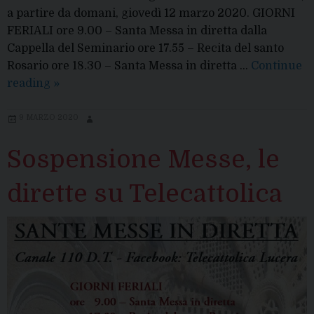
a partire da domani, giovedì 12 marzo 2020. GIORNI
FERIALI ore 9.00 – Santa Messa in diretta dalla
Cappella del Seminario ore 17.55 – Recita del santo
Rosario ore 18.30 – Santa Messa in diretta …
Continue
Messe
reading
»
in
diretta,
9 MARZO 2020
i
Sospensione Messe, le
nuovi
orari
dirette su Telecattolica
dal
12
marzo