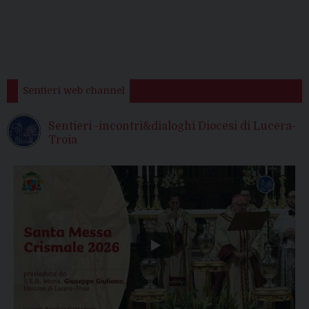
Sentieri web channel
Sentieri -incontri&dialoghi Diocesi di Lucera-
Troia