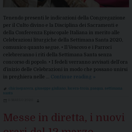
Tenendo presenti le indicazioni della Congregazione
per il Culto divino e la Disciplina dei Sacramenti e
della Conferenza Episcopale Italiana in merito alle
Celebrazioni liturgiche della Settimana Santa 2020,
comunico quanto segue. • Il Vescovo e i Parroci
celebreranno i riti della Settimana Santa senza
concorso di popolo. • I fedeli verranno avvisati dell’ora
d’inizio delle Celebrazioni in modo che possano unirsi
Disposizioni
in preghiera nelle …
Continue reading
»
e
chiciseparera
,
giuseppe giuliano
,
lucera-troia
,
pasqua
,
settimana
appuntamenti
santa
per
11 MARZO 2020
la
Settimana
Messe in diretta, i nuovi
Santa
orari dal 12 marzo