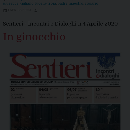
rosario
giuseppe giuliano
,
lucera-troia
,
padre maestro
,
rosario
del
1 APRILE 2020
Vescovo
Sentieri - Incontri e Dialoghi n.4 Aprile 2020
In ginocchio