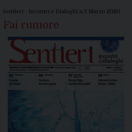
dirett
Sentieri - Incontri e Dialoghi n.3 Marzo 2020
su
Teleca
Fai rumore