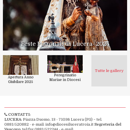
Feste Patronali di Lucera- 2025
Tutte le gallery
Peregrinatio
Apertura Anno
Mariae in Diocesi
Giubilare 2025
CONTATTI:
LUCERA
: Piazza Duomo, 13 - 71036 Lucera (FG) − tel.
0881/520882 - e-mail: info@diocesiluceratroia.it
Segreteria del
Vescovo
: tel/fax 0881/522244 - e-mail: