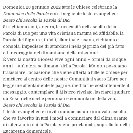
Domenica 23 gennaio 2022 tutte le Chiese celebrano la
Domenica della Parola
con il seguente testo evangelico:
Beato chi ascolta la Parola di Dio
.
Si richiama così, ancora, la necessità dell’ascolto della
Parola di Dio per una vita cristiana matura ed affidabile: la
Parola del Signore, infatti, illumina e risana, richiama e
consola, impedisce di attardarsi nella pigrizia del già fatto
ed incoraggia nel dinamismo della missione.
È vero la nostra Diocesi vive ogni anno – ormai da cinque
anni – un’intera settimana “della Parola”. Ma non possiamo
tralasciare l’occasione che viene offerta a tutte le Chiese per
rimettere al centro delle nostre Comunità il sacro Libro per
leggerne attentamente le pagine, meditarne costantemente il
messaggio, contemplare il Mistero rivelato, lasciarci guidare
da Esso nelle scelte personali e comunitarie della vita.
Beato chi ascolta la Parola di Dio.
Il testo evangelico ci invita dunque ad un rinnovato ascolto
che va favorito in tutti i modi a cominciare dal clima orante
di silenzio in cui la Parola viene proclamata, soprattutto nella
Eucarestia domenicale.