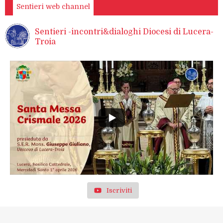
Sentieri web channel
Sentieri -incontri&dialoghi Diocesi di Lucera-
Troia
Iscriviti