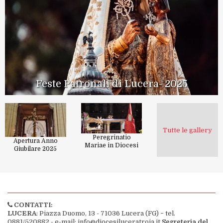
Feste Patronali di Lucera- 2025
Tutte le gallery
Peregrinatio
Apertura Anno
Mariae in Diocesi
Giubilare 2025
CONTATTI:
LUCERA
: Piazza Duomo, 13 - 71036 Lucera (FG) − tel.
0881/520882 - e-mail: info@diocesiluceratroia.it
Segreteria del