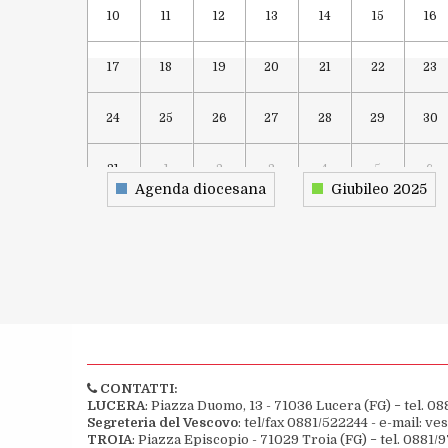
10
11
12
13
14
15
16
17
18
19
20
21
22
23
24
25
26
27
28
29
30
31
1
2
3
4
5
6
Agenda diocesana
Giubileo 2025
CONTATTI:
LUCERA
: Piazza Duomo, 13 - 71036 Lucera (FG) − tel. 08
Segreteria del Vescovo
: tel/fax 0881/522244 - e-mail: v
TROIA
: Piazza Episcopio - 71029 Troia (FG) − tel. 0881/