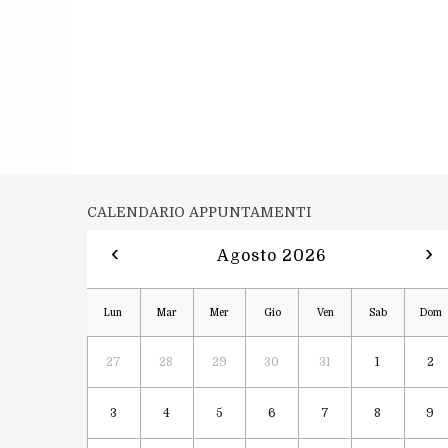
CALENDARIO APPUNTAMENTI
‹
›
Agosto 2026
Lun
Mar
Mer
Gio
Ven
Sab
Dom
27
28
29
30
31
1
2
3
4
5
6
7
8
9