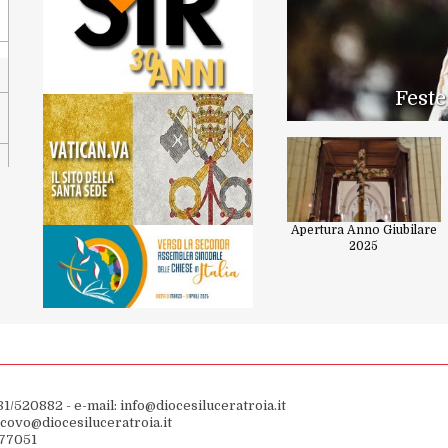
Feste
Apertura Anno Giubilare
2025
81/520882 - e-mail: info@diocesiluceratroia.it
escovo@diocesiluceratroia.it
977051