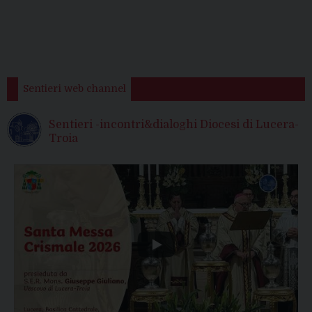
Sentieri web channel
Sentieri -incontri&dialoghi Diocesi di Lucera-
Troia