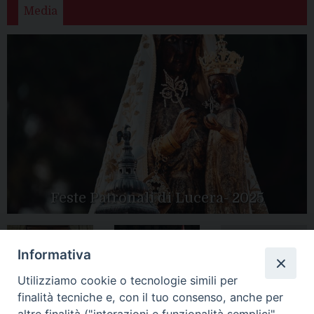
Media
Feste Patronali di Lucera- 2025
Informativa
Tutte le gallery
Peregrinatio
Utilizziamo cookie o tecnologie simili per
Apertura Anno
Mariae in Diocesi
Giubilare 2025
finalità tecniche e, con il tuo consenso, anche per