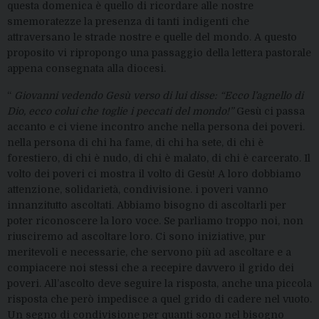
questa domenica è quello di ricordare alle nostre
smemoratezze la presenza di tanti indigenti che
attraversano le strade nostre e quelle del mondo. A questo
proposito vi ripropongo una passaggio della lettera pastorale
appena consegnata alla diocesi.
“
Giovanni vedendo Gesù verso di lui disse: “Ecco l’agnello di
Dio, ecco colui che toglie i peccati del mondo!”
Gesù ci passa
accanto e ci viene incontro anche nella persona dei poveri.
nella persona di chi ha fame, di chi ha sete, di chi è
forestiero, di chi è nudo, di chi è malato, di chi è carcerato. Il
volto dei poveri ci mostra il volto di Gesù! A loro dobbiamo
attenzione, solidarietà, condivisione. i poveri vanno
innanzitutto ascoltati. Abbiamo bisogno di ascoltarli per
poter riconoscere la loro voce. Se parliamo troppo noi, non
riusciremo ad ascoltare loro. Ci sono iniziative, pur
meritevoli e necessarie, che servono più ad ascoltare e a
compiacere noi stessi che a recepire davvero il grido dei
poveri. All’ascolto deve seguire la risposta, anche una piccola
risposta che però impedisce a quel grido di cadere nel vuoto.
Un segno di condivisione per quanti sono nel bisogno