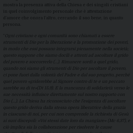
mostra la presenza attiva della Chiesa e dei singoli cristiani
in quel coinvolgimento personale che è attestazione
d’amore che onora l’altro, cercando il suo bene, in quanto
persona.
“
Ogni cristiano e ogni comunità sono chiamati a essere
strumenti di Dio per la liberazione e la promozione dei poveri,
in modo che essi possano integrarsi pienamente nella società;
questo suppone che siamo docili e attenti ad ascoltare il grido
del povero e soccorrerlo (…). Rimanere sordi a quel grido,
quando noi siamo gli strumenti di Dio per ascoltare il povero,
ci pone fuori dalla volontà del Padre e dal suo progetto, perchè
quel povero «griderebbe al Signore contro di te e un peccato
sarebbe su di te»(
Dt 15,9). E la mancanza di solidarietà verso le
sue necessità influisce direttamente sul nostro rapporto con
Dio (…). La Chiesa ha riconosciuto che l’esigenza di ascoltare
questo grido deriva dalla stessa opera liberatrice della grazia
in ciascuno di noi, per cui non comprende la richiesta di Gesù
ai suoi discepoli: «Voi stessi date loro da mangiare» (Mc 6,37), e
ciò implica sia la collaborazione per risolvere le cause