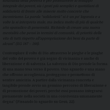
strutturali della povertà e per promuovere lo sviluppo
integrale dei poveri, sia i gesti più semplici e quotidiani di
solidarietà di fronte alle miserie molto concrete che
incontriamo. La parola “solidarietà” si è un po’ logorata e a
volte la si interpreta male, ma indica molto di più di qualche
atto sporadico di generosità. Richiede di creare una nuova
mentalità che pensi in termini di comunità, di priorità della
vita di tutti rispetto all’appropriazione dei beni da parte di
alcuni”. (EG 187 – 188).
Contemplare il volto di Dio attraverso le pieghe e le piaghe
del volto del povero è già segno di vicinanza e anche di
liberazione e di salvezza. La salvezza di Dio prende la forma
di una mano tesa verso il povero. Uno sguardo e una mano
che offrono accoglienza, proteggono e permettono di
sentire amicizia. A partire dalla vicinanza concreta e
tangibile prende avvio un genuino percorso di liberazione e
di promozione dei poveri, perchè essi possano integrarsi
pienamente nella società in una convivenza umanamente
degna” (Fissando lo sguardo su Gesù, 22).