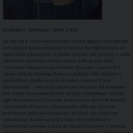
Presbitero,
OFM Conv –
(1681-1742)
La vita del P. Francesco Antonio Fasani appare chiaramente
orientata in modo singolare verso Dio fin dall’infanzia, ad
opera della educazione cristiana ricevuta dai genitori, e della
attrazione esercitata nel suo animo dalla grazia della
vocazione religiosa e sacerdotale. Era nato a Lucera il 6
agosto 1681 da Giuseppe Fasani e Isabella Della Monaca i
quali ebbero presto la gioia di veder crescere il loro
Giovanniello – così lo chiamavano col nome del Battesimo –
ben dotato di promettenti doti morali e intellettuali. Avviato
agli studi presso il Convento francescano dei Frati Minori
Conventuali di Lucera, Giovanniello ebbe più chiara la
percezione della sua vocazione cui aderì con generoso
entusiasmo. Ammesso nell’Ordine dei Frati Minori
Conventuali assunse i nomi dei Santi Francesco e Antonio
esprimendo così la sua fervente aspirazione a voler seguire