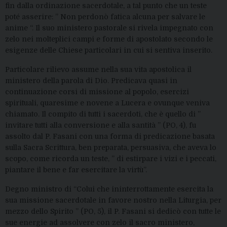
fin dalla ordinazione sacerdotale, a tal punto che un teste
poté asserire: ” Non perdonò fatica alcuna per salvare le
anime “. Il suo ministero pastorale si rivela impegnato con
zelo nei molteplici campi e forme di apostolato secondo le
esigenze delle Chiese particolari in cui si sentiva inserito.
Particolare rilievo assume nella sua vita apostolica il
ministero della parola di Dio. Predicava quasi in
continuazione corsi di missione al popolo, esercizi
spirituali, quaresime e novene a Lucera e ovunque veniva
chiamato. Il compito di tutti i sacerdoti, che è quello di ”
invitare tutti alla conversione e alla santità ” (PO, 4), fu
assolto dal P. Fasani con una forma di predicazione basata
sulla Sacra Scrittura, ben preparata, persuasiva, che aveva lo
scopo, come ricorda un teste, ” di estirpare i vizi e i peccati,
piantare il bene e far esercitare la virtù”.
Degno ministro di “Colui che ininterrottamente esercita la
sua missione sacerdotale in favore nostro nella Liturgia, per
mezzo dello Spirito ” (PO, 5), il P. Fasani si dedicò con tutte le
sue energie ad assolvere con zelo il sacro ministero,