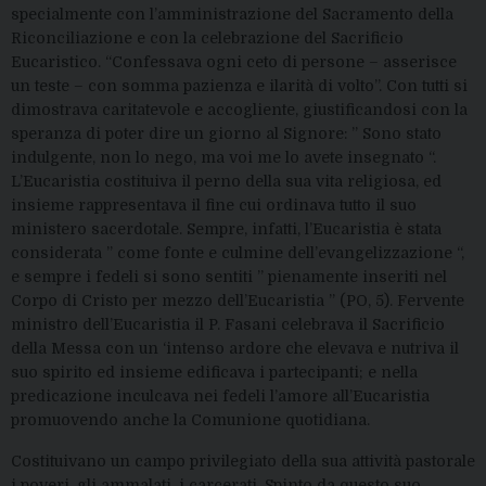
specialmente con l’amministrazione del Sacramento della
Riconciliazione e con la celebrazione del Sacrificio
Eucaristico. “Confessava ogni ceto di persone – asserisce
un teste – con somma pazienza e ilarità di volto”. Con tutti si
dimostrava caritatevole e accogliente, giustificandosi con la
speranza di poter dire un giorno al Signore: ” Sono stato
indulgente, non lo nego, ma voi me lo avete insegnato “.
L’Eucaristia costituiva il perno della sua vita religiosa, ed
insieme rappresentava il fine cui ordinava tutto il suo
ministero sacerdotale. Sempre, infatti, l’Eucaristia è stata
considerata ” come fonte e culmine dell’evangelizzazione “,
e sempre i fedeli si sono sentiti ” pienamente inseriti nel
Corpo di Cristo per mezzo dell’Eucaristia ” (PO, 5). Fervente
ministro dell’Eucaristia il P. Fasani celebrava il Sacrificio
della Messa con un ‘intenso ardore che elevava e nutriva il
suo spirito ed insieme edificava i partecipanti; e nella
predicazione inculcava nei fedeli l’amore all’Eucaristia
promuovendo anche la Comunione quotidiana.
Costituivano un campo privilegiato della sua attività pastorale
i poveri, gli ammalati, i carcerati. Spinto da questo suo