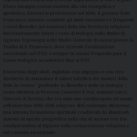
il loro esempio consacrandosi alla vita evangelica e
apostolica. Emessa la professione nel 1696, il giovane frate
Francesco Antonio completò gli studi umanistici e frequentò
i corsi filosofici nei seminari della sua Provincia religiosa.
Successivamente iniziò i corsi di teologia nello Studio di
Agnone, li proseguì nello Studio Generale di Assisi presso la
Tomba di S. Francesco, dove ricevette l’ordinazione
sacerdotale nel 1705; e sempre in Assisi frequentò pure il
Corso teologico accademico fino al 1707.
Il tirocinio degli studi, espletato con impegno e con vivo
desiderio di assimilare il valore salvifico dei misteri della
fede, lo resero ” profondo in filosofia e dotto in teologia “,
come attesterà ai Processi Canonici il Ven. Antonio Lucci,
Vescovo di Bovino, che era stato suo condiscepolo ed emulo
nell’esercizio delle virtù religiose. Nel contempo attraverso
una intensa formazione spirituale coadiuvata da illuminati
maestri di spirito, progrediva nella vita di unione con Dio
configurandosi al Signore nella consacrazione religiosa e
nel carisma sacerdotale.