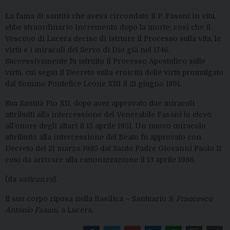
La fama di santità che aveva circondato il P. Fasani in vita,
ebbe straordinario incremento dopo la morte; così che il
Vescovo di Lucera decise di istruire il Processo sulla vita, le
virtù e i miracoli del Servo di Dio già nel 1746.
Successivamente fu istruito il Processo Apostolico sulle
virtù, cui seguì il Decreto sulla eroicità delle virtù promulgato
dal Sommo Pontefice Leone XIII il 21 giugno 1891.
Sua Santità Pio XII, dopo aver approvato due miracoli
attribuiti alla intercessione del Venerabile Fasani lo elevò
all’onore degli altari il 15 aprile 1951. Un nuovo miracolo
attribuito alla intercessione del Beato fu approvato con
Decreto del 21 marzo 1985 dal Santo Padre Giovanni Paolo II
così da arrivare alla canonizzazione il 13 aprile 1986.
(da
vatican.va
).
Il suo corpo riposa nella Basilica – Santuario
S. Francesco
Antonio Fasani,
a Lucera.