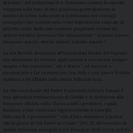
Maestro “. Ad imitazione di S. Francesco costruì la sua vita
religiosa sulla base di una generosa partecipazione ai
misteri di Cristo nella pratica fedelissima dei consigli
evangelici che considerava come espressione radicale di
perfetta carità. Nelle sue continue preghiere, acceso da
ardore serafico invocava Dio chiamandolo ” sommo Amore,
immenso Amore, eterno Amore, infinito Amore “.
La sua fervida devozione all’Immacolata Madre del Signore
era alimentata da intensa applicazione a conoscere sempre
meglio e far conoscere ” chi è Maria “, ed insieme a
riconoscere e far riconoscere con fede e con amore il ruolo
materno a lei affidato nella storia della salvezza.
La vita sacerdotale del Padre Francesco Antonio Fasani è
una splendida testimonianza di fedeltà e di dedizione alla
missione affidata nella Chiesa a tutti i presbiteri, i quali
tendono, come conferma vigorosamente il Concilio
Vaticano II, a promuovere ” con il loro ministero e la loro
vita la gloria di Dio Padre in Cristo ” (PO, 2). All’esercizio di
questa missione evangelica il P. Fasani si dedicò con ardore