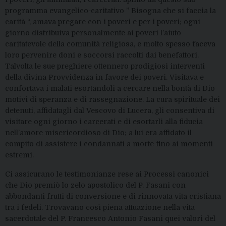
programma evangelico-caritativo ” Bisogna che si faccia la
carità “, amava pregare con i poveri e per i poveri; ogni
giorno distribuiva personalmente ai poveri l’aiuto
caritatevole della comunità religiosa, e molto spesso faceva
loro pervenire doni e soccorsi raccolti dai benefattori.
Talvolta le sue preghiere ottennero prodigiosi interventi
della divina Provvidenza in favore dei poveri. Visitava e
confortava i malati esortandoli a cercare nella bontà di Dio
motivi di speranza e di rassegnazione. La cura spirituale dei
detenuti, affidatagli dal Vescovo di Lucera, gli consentiva di
visitare ogni giorno i carcerati e di esortarli alla fiducia
nell’amore misericordioso di Dio; a lui era affidato il
compito di assistere i condannati a morte fino ai momenti
estremi.
Ci assicurano le testimonianze rese ai Processi canonici
che Dio premiò lo zelo apostolico del P. Fasani con
abbondanti frutti di conversione e di rinnovata vita cristiana
tra i fedeli. Trovavano così piena attuazione nella vita
sacerdotale del P. Francesco Antonio Fasani quei valori del