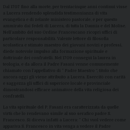
Dal 1707 fino alla morte, per trentacinque anni continui visse
a Lucera rendendo splendida testimonianza di vita
evangelica e di zelante ministero pastorale, e per questo
ammirato dai fedeli di Lucera, di tutta la Daunia e del Molise.
Nell’ambito del suo Ordine Francescano ricoprì uffici di
particolare responsabilità. Valente lettore di filosofia
scolastica e stimato maestro dei giovani novizi e professi,
diede notevole impulso alla formazione spirituale e
dottrinale dei confratelli. Nel 1709 conseguì la laurea in
teologia, e da allora il Padre Fasani venne comunemente
chiamato con l’appellativo di ” Padre Maestro “, titolo che
ancora oggi gli viene attribuito a Lucera. Esercitò con carità
e saggezza gli uffici di superiore locale e provinciale
dimostrandosi efficace animatore della vita religiosa dei
confratelli.
La vita spirituale del P. Fasani era caratterizzata da quelle
virtù che lo rendevano simile al suo serafico padre S.
Francesco. Si diceva infatti a Lucera: ” Chi vuol vedere come
appariva S. Francesco in vita venga a vedere il Padre