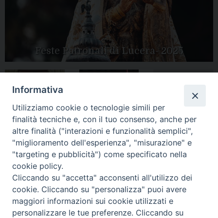
Feste Patronali di Lucera- 2025
Informativa
Tutte le gallery
Peregrinatio
Utilizziamo cookie o tecnologie simili per
Apertura Anno
Mariae in Diocesi
Giubilare 2025
finalità tecniche e, con il tuo consenso, anche per
altre finalità ("interazioni e funzionalità semplici",
"miglioramento dell'esperienza", "misurazione" e
"targeting e pubblicità") come specificato nella
cookie policy.
CONTATTI:
Cliccando su "accetta" acconsenti all'utilizzo dei
LUCERA
: Piazza Duomo, 13 - 71036 Lucera (FG) − tel.
0881/520882 - e-mail: info@diocesiluceratroia.it
Segreteria del
cookie. Cliccando su "personalizza" puoi avere
Vescovo
: tel/fax 0881/522244 - e-mail:
maggiori informazioni sui cookie utilizzati e
vescovo@diocesiluceratroia.it
TROIA
: Piazza Episcopio - 71029 Troia (FG) − tel. 0881/977051
personalizzare le tue preferenze. Cliccando su