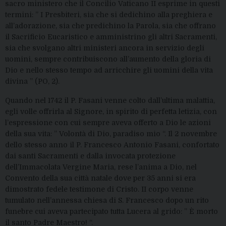
sacro ministero che il Concilio Vaticano II esprime in questi
termini: ” I Presbiteri, sia che si dedichino alla preghiera e
all’adorazione, sia che predichino la Parola, sia che offrano
il Sacrificio Eucaristico e amministrino gli altri Sacramenti,
sia che svolgano altri ministeri ancora in servizio degli
uomini, sempre contribuiscono all’aumento della gloria di
Dio e nello stesso tempo ad arricchire gli uomini della vita
divina ” (PO, 2).
Quando nel 1742 il P. Fasani venne colto dall’ultima malattia,
egli volle offrirla al Signore, in spirito di perfetta letizia, con
l’espressione con cui sempre aveva offerto a Dio le azioni
della sua vita: ” Volontà di Dio, paradiso mio “. Il 2 novembre
dello stesso anno il P. Francesco Antonio Fasani, confortato
dai santi Sacramenti e dalla invocata protezione
dell’Immacolata Vergine Maria, rese l’anima a Dio, nel
Convento della sua città natale dove per 35 anni si era
dimostrato fedele testimone di Cristo. II corpo venne
tumulato nell’annessa chiesa di S. Francesco dopo un rito
funebre cui aveva partecipato tutta Lucera al grido: ” È morto
il santo Padre Maestro! “.