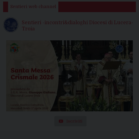
Sentieri web channel
Sentieri -incontri&dialoghi Diocesi di Lucera-
Troia
Iscriviti