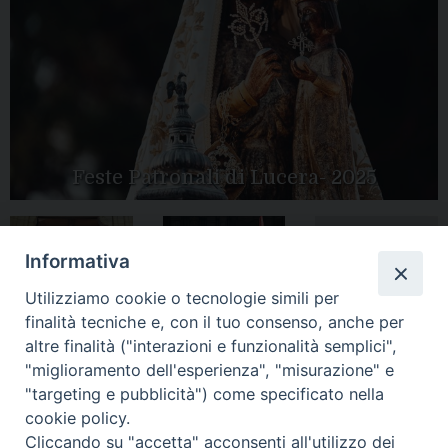
Feste Patronali di Lucera- 2025
Informativa
Tutte le gallery
Peregrinatio
Apertura Anno
Utilizziamo cookie o tecnologie simili per
Mariae in Diocesi
Giubilare 2025
finalità tecniche e, con il tuo consenso, anche per
altre finalità ("interazioni e funzionalità semplici",
"miglioramento dell'esperienza", "misurazione" e
"targeting e pubblicità") come specificato nella
cookie policy.
CONTATTI:
LUCERA
: Piazza Duomo, 13 - 71036 Lucera (FG) − tel.
Cliccando su "accetta" acconsenti all'utilizzo dei