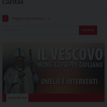
Caritas
1
Pagina successiva »
SEARCH
Area Social