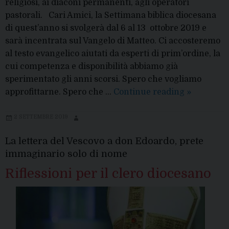
religiosi, ai diaconi permanenti, agli operatori
pastorali. Cari Amici, la Settimana biblica diocesana
di quest’anno si svolgerà dal 6 al 13 ottobre 2019 e
sarà incentrata sul Vangelo di Matteo. Ci accosteremo
al testo evangelico aiutati da esperti di prim’ordine, la
cui competenza e disponibilità abbiamo già
sperimentato gli anni scorsi. Spero che vogliamo
La
approfittarne. Spero che …
Continue reading
»
settimana
biblica
2 SETTEMBRE 2019
diocesana,
La lettera del Vescovo a don Edoardo, prete
indicazion
immaginario solo di nome
da
parte
Riflessioni per il clero diocesano
del
Vescovo