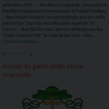
settembre 2019: – don Rocco Coppolella, educatore al
Pontificio Seminario Interregionale di Napoli/Posillipo;
– don Donato D’Amico, vicario generale, parroco della
parrocchia “San Giacomo Maggiore Apostolo” in
Lucera; – don Elio De Luca, parroco della parrocchia
“Santa Caterina V.M.” in Celle di San Vito; – don …
Nuove
Continue reading
»
nomine
da
15 LUGLIO 2019
parte
Avvisi da parte della Curia
del
Vescovo
vescovile