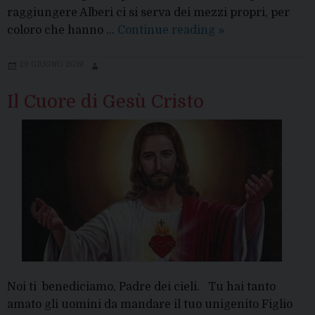
raggiungere Alberi ci si serva dei mezzi propri, per
Avvisi
coloro che hanno …
Continue reading
»
da
parte
29 GIUGNO 2019
della
Il Cuore di Gesù Cristo
Curia
vescovile
​​Noi ti benediciamo, Padre dei cieli.​​​​​​​ Tu hai tanto
amato gli uomini da mandare il tuo unigenito Figlio