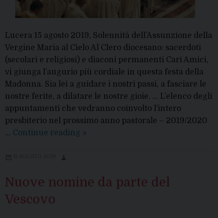
Lucera 15 agosto 2019, Solennità dell’Assunzione della
Vergine Maria al Cielo Al Clero diocesano: sacerdoti
(secolari e religiosi) e diaconi permanenti Cari Amici,
vi giunga l’augurio più cordiale in questa festa della
Madonna. Sia lei a guidare i nostri passi, a fasciare le
nostre ferite, a dilatare le nostre gioie. … L’elenco degli
appuntamenti che vedranno coinvolto l’intero
presbiterio nel prossimo anno pastorale – 2019/2020
Formazione
…
Continue reading
»
per
il
15 AGOSTO 2019
clero
Nuove nomine da parte del
anno
2019/2020
Vescovo