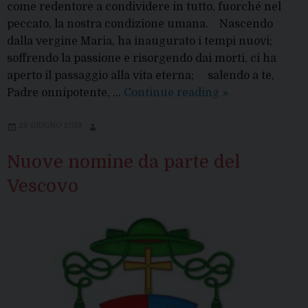
come redentore a condividere in tutto, fuorché nel
peccato, la nostra condizione umana. ​​​​​​​​​​​ Nascendo
dalla vergine Maria, ha inaugurato i tempi nuovi; ​
soffrendo la passione e risorgendo dai morti, ci ha
aperto il passaggio alla vita eterna; ​​​​​​​​​​ salendo a te,
Il
Padre onnipotente, …
Continue reading
»
Cuore
di
29 GIUGNO 2019
Gesù
Nuove nomine da parte del
Cristo
Vescovo