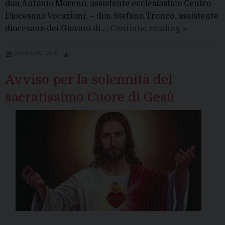
don Antonio Moreno, assistente ecclesiastico Centro
Diocesano Vocazioni; – don Stefano Tronco, assistente
Nuove
diocesano dei Giovani di …
Continue reading
»
nomine
da
21 GIUGNO 2019
parte
Avviso per la solennità del
del
Vescovo
sacratissimo Cuore di Gesù