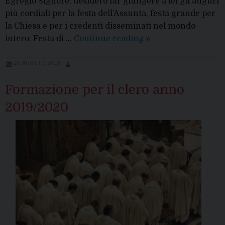
Egregio Signore, desidero far giungere a lei gli auguri
più cordiali per la festa dell’Assunta, festa grande per
la Chiesa e per i credenti disseminati nel mondo
Per
intero. Festa di …
Continue reading
»
il
bene
26 AGOSTO 2019
comune
Formazione per il clero anno
2019/2020