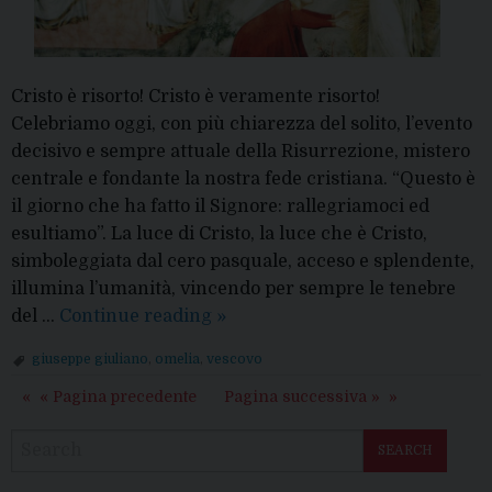
Cristo è risorto! Cristo è veramente risorto!
Celebriamo oggi, con più chiarezza del solito, l’evento
decisivo e sempre attuale della Risurrezione, mistero
centrale e fondante la nostra fede cristiana. “Questo è
il giorno che ha fatto il Signore: rallegriamoci ed
esultiamo”. La luce di Cristo, la luce che è Cristo,
simboleggiata dal cero pasquale, acceso e splendente,
illumina l’umanità, vincendo per sempre le tenebre
Omelia
del …
Continue reading
»
della
giuseppe giuliano
,
omelia
,
vescovo
Domenica
« Pagina precedente
Pagina successiva »
di
Pasqua
SEARCH