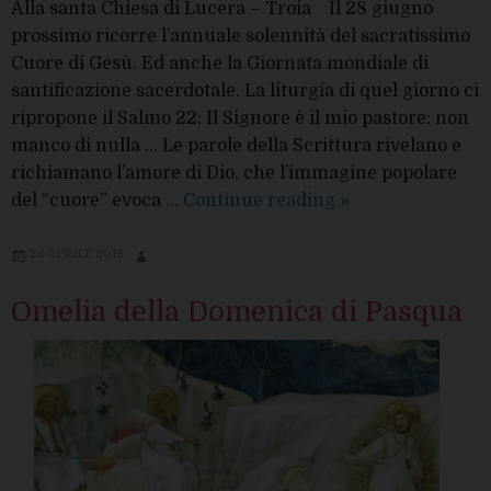
Alla santa Chiesa di Lucera – Troia Il 28 giugno
prossimo ricorre l’annuale solennità del sacratissimo
Cuore di Gesù. Ed anche la Giornata mondiale di
santificazione sacerdotale. La liturgia di quel giorno ci
ripropone il Salmo 22: Il Signore è il mio pastore: non
manco di nulla … Le parole della Scrittura rivelano e
richiamano l’amore di Dio, che l’immagine popolare
Avviso
del “cuore” evoca …
Continue reading
»
per
la
26 APRILE 2019
solennità
Omelia della Domenica di Pasqua
del
sacratissimo
Cuore
di
Gesù